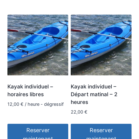
du
plus
récent
au
plus
ancien
Kayak individuel –
Kayak individuel –
horaires libres
Départ matinal – 2
heures
12,00
€
/ heure - dégressif
22,00
€
Reserver
Reserver
maintenant
maintenant