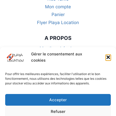
Mon compte
Panier
Flyer Playa Location
A PROPOS
Mentions Légales
Gérer le consentement aux
CGU-CGA-CGV
cookies
FAQ
Politique de Confidentialité
Pour offrir les meilleures expériences, faciliter l'utilisation et le bon
fonctionnement, nous utilisons des technologies telles que les cookies
Politique de cookies (UE)
pour stocker et/ou accéder aux informations des appareils.
SUIVEZ-NOUS SUR LES RÉSEAUX
Accepter
Refuser