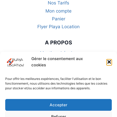
Nos Tarifs
Mon compte
Panier
Flyer Playa Location
A PROPOS
Mentions Légales
Gérer le consentement aux
CGU-CGA-CGV
cookies
FAQ
Politique de Confidentialité
Pour offrir les meilleures expériences, faciliter l'utilisation et le bon
fonctionnement, nous utilisons des technologies telles que les cookies
Politique de cookies (UE)
pour stocker et/ou accéder aux informations des appareils.
SUIVEZ-NOUS SUR LES RÉSEAUX
Accepter
Refuser