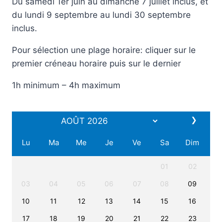
Du samedi 1er juin au dimanche 7 juillet inclus, et
du lundi 9 septembre au lundi 30 septembre
inclus.
Pour sélection une plage horaire: cliquer sur le
premier créneau horaire puis sur le dernier
1h minimum – 4h maximum
❯
Lu
Ma
Me
Je
Ve
Sa
Dim
01
02
03
04
05
06
07
08
09
10
11
12
13
14
15
16
17
18
19
20
21
22
23