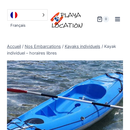
Aller
au
contenu
0
Français
Accueil
/
Nos Embarcations
/
Kayaks individuels
/
Kayak
individuel – horaires libres