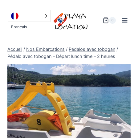
Aller
au
contenu
0
Français
Accueil
/
Nos Embarcations
/
Pédalos avec tobogan
/
Pédalo avec tobogan – Départ lunch time – 2 heures