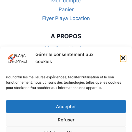
Mon compte
Panier
Flyer Playa Location
A PROPOS
Mentions Légales
Gérer le consentement aux
CGU-CGA-CGV
cookies
FAQ
Politique de Confidentialité
Pour offrir les meilleures expériences, faciliter l'utilisation et le bon
fonctionnement, nous utilisons des technologies telles que les cookies
Politique de cookies (UE)
pour stocker et/ou accéder aux informations des appareils.
SUIVEZ-NOUS SUR LES RÉSEAUX
Accepter
Refuser