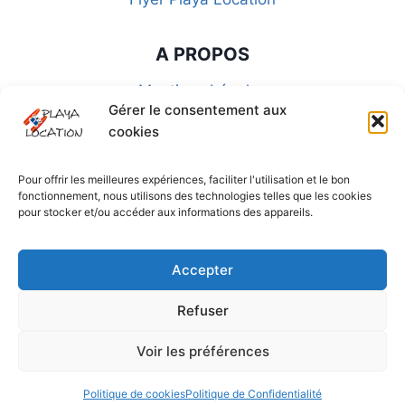
A PROPOS
Mentions Légales
Gérer le consentement aux
CGU-CGA-CGV
cookies
FAQ
Politique de Confidentialité
Pour offrir les meilleures expériences, faciliter l'utilisation et le bon
fonctionnement, nous utilisons des technologies telles que les cookies
Politique de cookies (UE)
pour stocker et/ou accéder aux informations des appareils.
SUIVEZ-NOUS SUR LES RÉSEAUX
Accepter
Refuser
Voir les préférences
© 2026 Playa Location -developpé par
Imagin'Com
Politique de cookies
Politique de Confidentialité