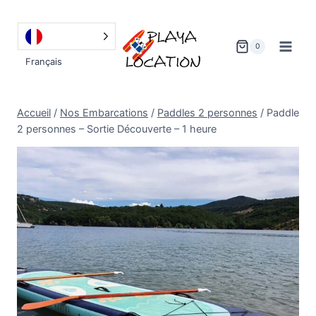
Aller
au
contenu
0
Français
Accueil
/
Nos Embarcations
/
Paddles 2 personnes
/
Paddle
2 personnes – Sortie Découverte – 1 heure