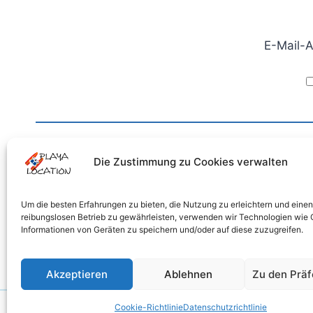
E-Mail-
UNSERE BOOTE
INFORM
Die Zustimmung zu Cookies verwalten
Unsere Elektroboote
Buchen
Unsere Tretboote
Unsere Pr
Um die besten Erfahrungen zu bieten, die Nutzung zu erleichtern und einen
reibungslosen Betrieb zu gewährleisten, verwenden wir Technologien wie
Unsere Paddles
Mein Kon
Informationen von Geräten zu speichern und/oder auf diese zuzugreifen.
Unsere Kajaks
Warenkor
Unsere Kanus
Flyer Pla
Akzeptieren
Ablehnen
Zu den Prä
Cookie-Richtlinie
Datenschutzrichtlinie