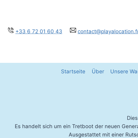
Zum
Inhalt
springen
+33 6 72 01 60 43
contact@playalocation.f
Startseite
Über
Unsere Was
Dies
Es handelt sich um ein Tretboot der neuen Genera
Ausgestattet mit einer Ruts