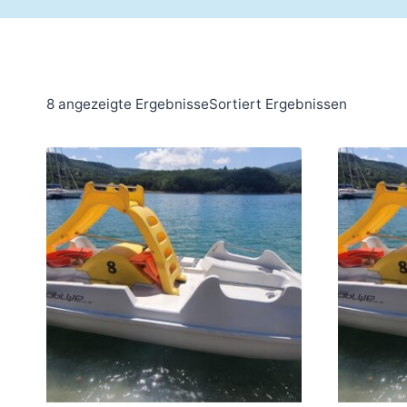
nach
8 angezeigte ErgebnisseSortiert
Ergebnissen
neuesten
und
ältesten