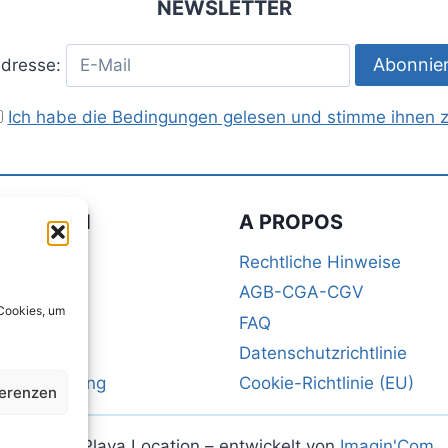
NEWSLETTER
Adresse:
Ich habe die Bedingungen gelesen und stimme ihnen 
ATIONEN
A PROPOS
Rechtliche Hinweise
eise
AGB-CGA-CGV
 Cookies, um
to
FAQ
b
Datenschutzrichtlinie
ya Vermietung
Cookie-Richtlinie (EU)
ferenzen
© 2026 Playa Location – entwickelt von
Imagin'Com